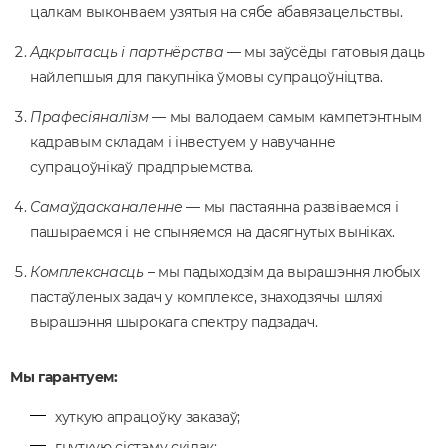
цалкам выконваем узятыя на сябе абавязацельствы.
Адкрытасць і партнёрства
— мы заўсёды гатовыя даць
найлепшыя для пакупніка ўмовы супрацоўніцтва.
Прафесіяналізм
— мы валодаем самым кампетэнтным
кадравым складам і інвестуем у навучанне
супрацоўнікаў прадпрыемства.
Самаўдасканаленне
— мы пастаянна развіваемся і
пашыраемся і не спыняемся на дасягнутых выніках.
Комплекснасць
– мы падыходзім да вырашэння любых
пастаўленых задач у комплексе, знаходзячы шляхі
вырашэння шырокага спектру падзадач.
Мы гарантуем:
хуткую апрацоўку заказаў;
гнуткую сістэму скідак;