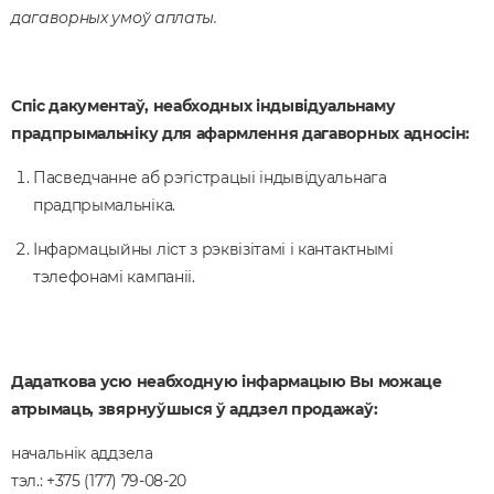
дагаворных умоў аплаты.
Спіс дакументаў, неабходных індывідуальнаму
прадпрымальніку для афармлення дагаворных адносін:
Пасведчанне аб рэгістрацыі індывідуальнага
прадпрымальніка.
Інфармацыйны ліст з рэквізітамі і кантактнымі
тэлефонамі кампаніі.
Дадаткова усю неабходную інфармацыю Вы можаце
атрымаць, звярнуўшыся ў аддзел продажаў:
начальнік аддзела
тэл.:
+375 (177) 79-08-20