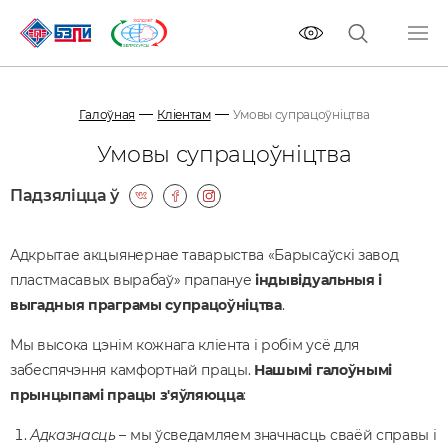
Галоўная
Кліентам
Умовы супрацоўніцтва
Умовы супрацоўніцтва
Падзяліцца ў
Адкрытае акцыянернае таварыства «Барысаўскі завод
пластмасавых вырабаў» прапануе
індывідуальныя і
выгадныя праграмы супрацоўніцтва
.
Мы высока цэнім кожнага кліента і робім усё для
забеспячэння камфортнай працы.
Нашымі галоўнымі
прынцыпамі працы з'яўляюцца
:
Адказнасць
– мы ўсведамляем значнасць сваёй справы і