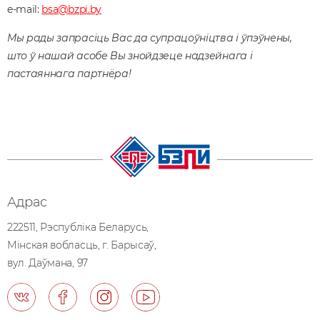
e-mail:
bsa@bzpi.by
Мы рады запрасіць Вас да супрацоўніцтва і ўпэўнены,
што ў нашай асобе Вы знойдзеце надзейнага і
пастаяннага партнёра!
Адрас
222511, Рэспублiка Беларусь,
Мiнская вобласць, г. Барысаў,
вул. Даўмана, 97