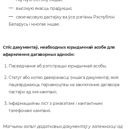
высокую якасць прадукцыі;
своечасовую дастаўку ва ўсе рэгіёны Рэспублікі
Беларусь і многае іншае.
Спіс дакументаў, неабходных юрыдычнай асобе для
афармлення дагаворных адносін:
Пасведчанне аб рэгістрацыі юрыдычнай асобы.
Статут або копію даверанасці (іншага дакумента), якія
пацвярджаюць паўнамоцтвы на заключэнне дагавора
пастаўкі ад імя кампаніі.
Інфармацыйны ліст з рэквізітамі і кантактнымі
тэлефонамі кампаніі.
Магчымы запыт дадатковых дакументаў у залежнасці ад