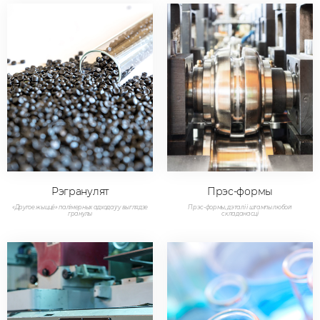
Рэгранулят
Прэс-формы
«Другое жыццё» палімерных адходаў у выглядзе
Прэс-формы, дэталі і штампы любой
гранулы
складанасці