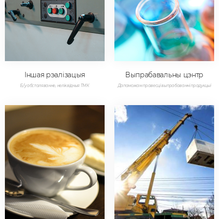
Іншая рэалізацыя
Выпрабавальны цэнтр
Б/у абсталяванне, неліквідныя ТМК
Дапаможам правесці выпрабаванні прадукцыі