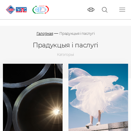
Галоўная
Прадукцыя і паслугі
Прадукцыя і паслугі
Катэгорыі