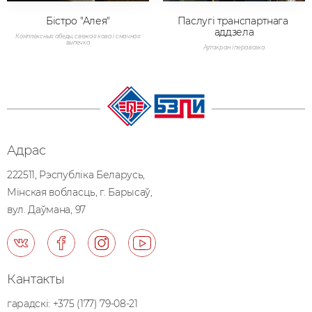
Бістро "Алея"
Паслугі транспартнага 
аддзела
Комплексныя абеды, свежая кава і смачная
выпечка
Аўтакран і перавозка
Адрас
222511, Рэспублiка Беларусь,
Мiнская вобласць, г. Барысаў,
вул. Даўмана, 97
Кантакты
гарадскі:
+375 (177) 79-08-21