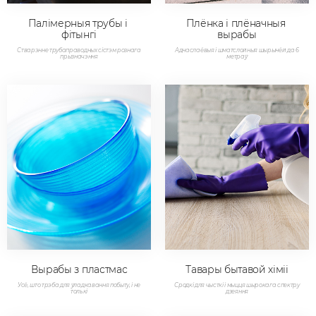
Палімерныя трубы і 
Плёнка і плёначныя 
фітынгі
вырабы
Стварэнне трубаправодных сістэм рознага
Аднаслаёвыя і шматслойныя шырынёй да 6
прызначэння
метраў
Вырабы з пластмас
Тавары бытавой хіміі
Усё, што трэба для ўладкавання побыту, і не
Сродкі для чысткі і мыцця шырокага спектру
толькі
дзеяння