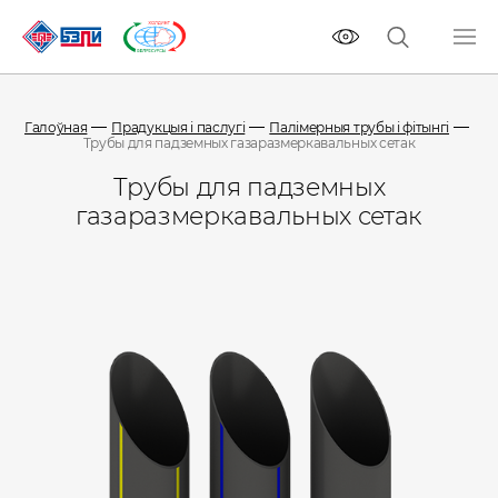
Галоўная
Прадукцыя і паслугі
Палімерныя трубы і фітынгі
Трубы для падземных газаразмеркавальных сетак
Трубы для падземных
газаразмеркавальных сетак