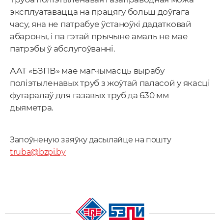
эксплуатавацца на працягу больш доўгага
часу, яна не патрабуе ўстаноўкі дадатковай
абароны, і па гэтай прычыне амаль не мае
патрэбы ў абслугоўванні.
ААТ «БЗПВ» мае магчымасць вырабу
поліэтыленавых труб з жоўтай паласой у якасці
футаралаў для газавых труб да 630 мм
дыяметра.
Запоўненую заяўку дасылайце на пошту
truba@bzpi.by