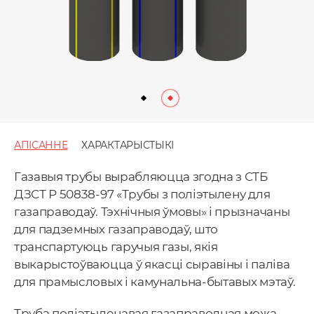
АПІСАННЕ
ХАРАКТАРЫСТЫКІ
Газавыя трубы вырабляюцца згодна з СТБ
ДЗСТ Р 50838-97 «Трубы з поліэтылену для
газаправодаў. Тэхнічныя ўмовы» і прызначаны
для падземных газаправодаў, што
транспартуюць гаручыя газы, якія
выкарыстоўваюцца ў якасці сыравіны і паліва
для прамысловых і камунальна-бытавых мэтаў.
Труба поліэтыленавая газаправодная можа