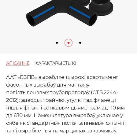
АПІСАННЕ
ХАРАКТАРЫСТЫКІ
ААТ «БЗПВ» вырабляе шырокі асартымент
фасонных вырабаў для мантажу
поліэтыленавых трубаправодаў (СТБ 2244-
2012): адводы, трайнікі, утулкі пад фланец і
іншыя фітынгі вонкавым дыяметрам ад 110 мм
да 630 мм. Наменклатура вырабаў уключае ў
сябе як стандартныя поліэтыленавыя фітынгі,
так і вырабленыя па чарцяжах заказчыкаў.