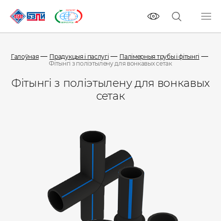
Галоўная
Прадукцыя і паслугі
Палімерныя трубы і фітынгі
Фітынгі з поліэтылену для вонкавых сетак
Фітынгі з поліэтылену для вонкавых
сетак