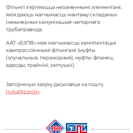
Фітынгі з'яўляюцца незаменнымі элементамі,
якія даюць магчымасць мантажу складаных
інжынерных камунікацый напорнага
трубаправода.
ААТ «БЗПВ» мае магчымасць камплектацыі
кампрэссіённымі фітынгамі (муфты
(злучальныя, пераходныя), муфты-фланец,
адводы, трайнікі, заглушкі).
Запоўненую заяўку дасылайце на пошту
truba@bzpi.by