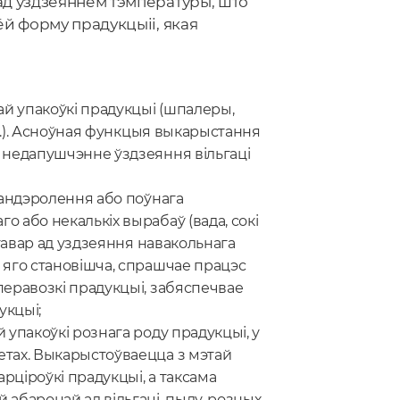
д уздзеяннем тэмпературы, што
ёй форму прадукцыіі, якая
вай упакоўкі прадукцыі (шпалеры,
 г.д.). Асноўная функцыя выкарыстання
- недапушчэнне ўздзеяння вільгаці
бандэролення або поўнага
о або некалькіх вырабаў (вада, сокі
е тавар ад уздзеяння навакольнага
е яго становішча, спрашчае працэс
 перавозкі прадукцыі, забяспечвае
укцыі;
й упакоўкі рознага роду прадукцыі, у
етах. Выкарыстоўваецца з мэтай
рціроўкі прадукцыі, а таксама
 абаронай ад вільгаці, пылу, розных