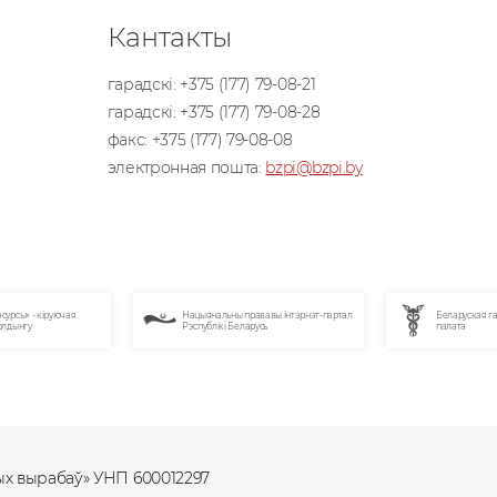
Кантакты
гарадскі:
+375 (177) 79-08-21
гарадскі:
+375 (177) 79-08-28
факс:
+375 (177) 79-08-08
электронная пошта:
bzpi@bzpi.by
ны прававы інтэрнэт-партал
Беларуская гандлёва-прамысловая
Парт
 Беларусь
палата
эксп
вых вырабаў» УНП 600012297