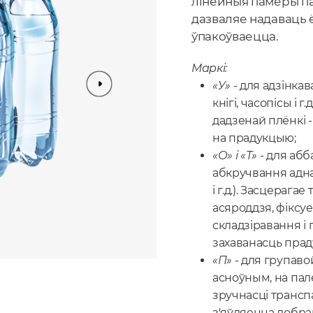
лінейныя памеры па
дазваляе надаваць 
ўпакоўваецца.
Маркі:
«У»
- для адзінка
кнігі, часопісы і
дадзенай плёнкі 
на прадукцыю;
«О» і «Т»
- для аб
абкручвання аднаг
і г.д.). Засцерага
асяроддзя, фіксу
складзіравання і
захаванасць прад
«П»
- для групаво
асноўным, на пал
зручнасці транспа
з'яўляецца добрай