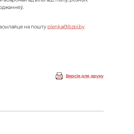
оджанняў.
дасылайце на пошту
plenka@bzpi.by
Версія для друку