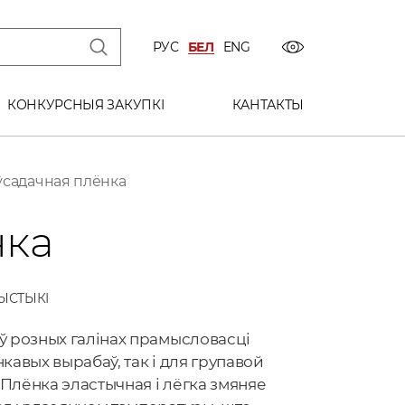
РУС
БЕЛ
ENG
КОНКУРСНЫЯ ЗАКУПКІ
КАНТАКТЫ
ўсадачная плёнка
нка
ЫСТЫКІ
 розных галінах прамысловасці
нкавых вырабаў, так і для групавой
 Плёнка эластычная і лёгка змяняе