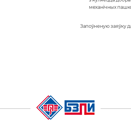
механічных пашк
Запоўненую заяўку 