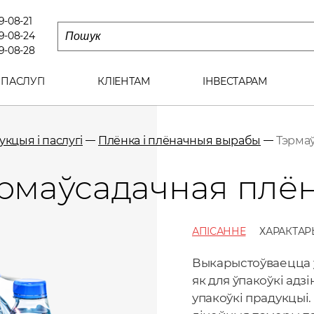
79-08-21
79-08-24
79-08-28
 ПАСЛУГІ
КЛІЕНТАМ
IНВЕСТАРАМ
кцыя і паслугі
Плёнка і плёначныя вырабы
Тэрма
рмаўсадачная плё
АПІСАННЕ
ХАРАКТАР
Выкарыстоўваецца ў
як для ўпакоўкі адзі
упакоўкі прадукцыі.