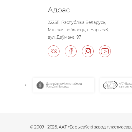
Адрас
222511, Рэспублiка Беларусь,
Мiнская вобласць, г. Барысаў,
вул. Даўмана, 97
амітэт па маёмасці
ААТ «Белрэсурсы» - кіруючая
Нацыяналь
еларусь
кампанія холдынгу
Рэспублікі
© 2009 - 2026, ААТ «Барысаўскі завод пластмаса