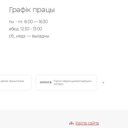
Графік працы
пн. - пт.: 8:00 — 16:30
абед: 12:30 - 13:00
сб., нядз. — выхадны
ал інфармацыйнай падтрымкі
Беларускі дзяржаўны тэхналагічны
Інтэрнэ
арту
ўніверсітэт
Карта сайта