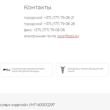
Контакты
городской:
+375 (177) 79-08-21
городской:
+375 (177) 79-08-28
факс:
+375 (177) 79-08-08
электронная почта:
bzpi@bzpi.by
равовой интернет-
Белорусская торгово-промышленная
Портал и
ики Беларусь
палата
поддержки
ссовых изделий» УНП 600012297