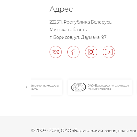
Адрес
222511, Республика Беларусь,
Минская область,
г. Борисов, ул. Даумана, 97
комитет по имуществу
ОАО «Белресурсы» - управляющая
Национальный п
усь
компания холдинга
портал Республ
© 2009 - 2026, ОАО «Борисовский завод пластма