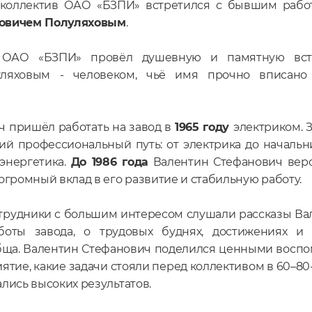
 коллектив ОАО «БЗПИ» встретился с бывшим раб
овичем Полуляховым
.
в ОАО «БЗПИ» провёл душевную и памятную вст
уляховым - человеком, чьё имя прочно вписано
ч пришёл работать на завод в
1965 году
электриком. 
 профессиональный путь: от электрика до начальник
энергетика.
До 1986 года
Валентин Стефанович веро
огромный вклад в его развитие и стабильную работу.
отрудники с большим интересом слушали рассказы Ва
оты завода, о трудовых буднях, достижениях и 
бща. Валентин Стефанович поделился ценными воспом
тие, какие задачи стояли перед коллективом в 60–80
лись высоких результатов.