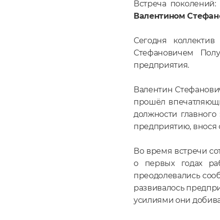
Встреча поколений:
Валентином Стефан
Сегодня коллекти
Стефановичем Пол
предприятия.
Валентин Стефанови
прошёл впечатляющий
должности главного 
предприятию, внося 
Во время встречи с
о первых годах раб
преодолевались соо
развивалось предприя
усилиями они добива