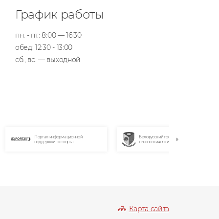
График работы
пн. - пт.: 8:00 — 16:30
обед: 12:30 - 13:00
сб., вс. — выходной
нформационной
Белорусский государственный
Интернет-ма
 экспорта
технологический университет
Карта сайта