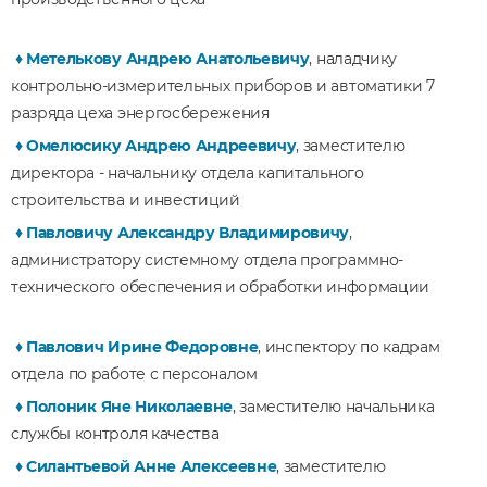
♦
М
етелькову Андрею Анатольевичу
, наладчику
контрольно-измерительных приборов и автоматики 7
разряда цеха энергосбережения
♦
Омелюсику Андрею Андреевичу
, заместителю
директора - начальнику отдела капитального
строительства и инвестиций
♦ Павловичу Александру Владимировичу
,
администратору системному отдела программно-
технического обеспечения и обработки информации
♦
Павлович Ирине Федоровне
, инспектору по кадрам
отдела по работе с персоналом
♦
Полоник Яне Николаевне
, заместителю начальника
службы контроля качества
♦
Силантьевой Анне Алексеевне
, заместителю