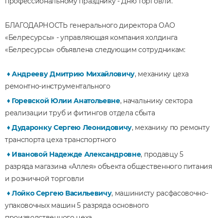
профессиональному празднику - Дню торговли.
БЛАГОДАРНОСТЬ генерального директора ОАО
«Белресурсы» - управляющая компания холдинга
«Белресурсы» объявлена следующим сотрудникам:
♦
Андрееву Дмитрию Михайловичу
, механику цеха
ремонтно-инструментального
♦
Горевской Юлии Анатольевне
, начальнику сектора
реализации труб и фитингов отдела сбыта
♦
Дударонку Сергею Леонидовичу
, механику по ремонту
транспорта цеха транспортного
♦
Ивановой Надежде Александровне
, продавцу 5
разряда магазина «Аллея» объекта общественного питания
и розничной торговли
♦
Лойко Сергею Васильевичу
, машинисту расфасовочно-
упаковочных машин 5 разряда основного
производственного цеха