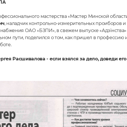
ЛА
офессионального мастерства «Мастер Минской област
ич
, наладчик контрольно-измерительных проиборов и 
набжения ОАО «БЗПИ», в свежем выпуске «Адзінства» р
ном пути, поделился о том, как пришел в профессию и
боте.
ргея Расшивалова - если взялся за дело, доведи его