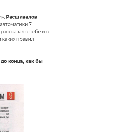
и»,
Расшивалов
автоматики 7
ассказал о себе и о
 каких правил
 до конца, как бы