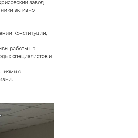
орисовский завод
тники активно
ении Конституции,
ивы работы на
одых специалистов и
ениями о
изни.