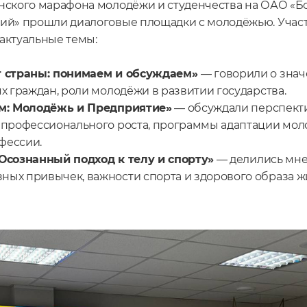
нского марафона молодёжи и студенчества на ОАО «Б
ий» прошли диалоговые площадки с молодёжью. Учас
актуальные темы:
т страны: понимаем и обсуждаем»
— говорили о знач
х граждан, роли молодёжи в развитии государства.
м: Молодёжь и Предприятие»
— обсуждали перспект
 профессионального роста, программы адаптации мол
фессии.
Осознанный подход к телу и спорту»
— делились мн
ых привычек, важности спорта и здорового образа ж